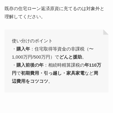
既存の住宅ローン返済原資に充てるのは対象外と
理解してください。
使い分けのポイント
・
購入年
：住宅取得等資金の非課税（〜
1,000万円/500万円）で
どんと援助
。
・
購入前後の年
：相続時精算課税の
年110万
円
で
初期費用・引っ越し・家具家電
など
周
辺費用をコツコツ
。