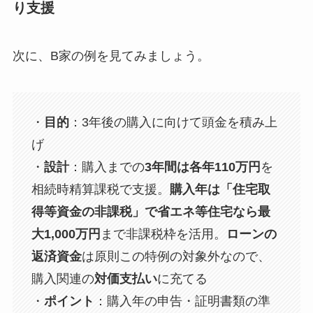
り支援
次に、B家の例を見てみましょう。
・
目的
：3年後の購入に向けて頭金を積み上
げ
・
設計
：購入までの
3年間は各年110万円
を
相続時精算課税で支援。
購入年は「住宅取
得等資金の非課税」で省エネ等住宅なら最
大1,000万円
まで非課税枠を活用。
ローンの
返済資金
は原則この特例の対象外なので、
購入関連の
対価支払い
に充てる
・
ポイント
：購入年の申告・証明書類の準