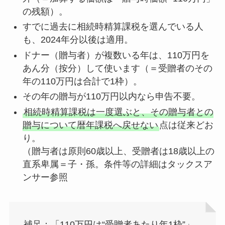
の残額）。
すでに過去に相続時精算課税を選んでいる人
も、2024年分以後は適用。
ドナー（贈与者）が複数いる年は、110万円を
あん分（按分）して使います（＝受贈者のその
年の110万円は合計で1枠）。
その年の贈与が110万円以内なら申告不要。
相続時精算課税は一度選ぶと、その贈与者との
贈与について暦年課税へ戻せない
点は従来どお
り。
（贈与者は原則60歳以上、受贈者は18歳以上の
直系卑属＝子・孫。条件等の詳細はタックスア
ンサー参照
補足：「110万円は“受贈者あたり年1枠”」