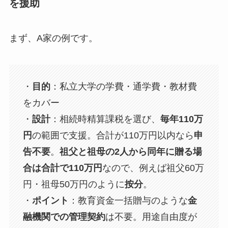
を援助
まず、A家の例です。
・
目的
：私立大学の学費・通学費・教材費
をカバー
・
設計
：相続時精算課税を選び、
毎年110万
円
の範囲で支援。合計が110万円以内なら
申
告不要
。
祖父と祖母の2人から同年に贈る場
合は合計で110万円
なので、例えば祖父60万
円・祖母50万円のように
按分
。
・
ポイント
：教育資金一括贈与のような
金
融機関での管理契約
は不要。用途自由度が