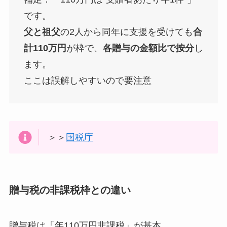
です。
父と祖父
の2人から同年に支援を受けても
合
計110万円
が枠で、
各贈与の金額比で按分
し
ます。
ここは誤解しやすいので要注意
＞＞
国税庁
贈与税の非課税枠との違い
贈与税は「年110万円非課税」が基本。