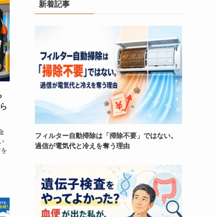
新着記事
ち
ら
金
フィルター自動掃除は「掃除不要」ではない。
い
過信が電気代と冷えを奪う理由
者を