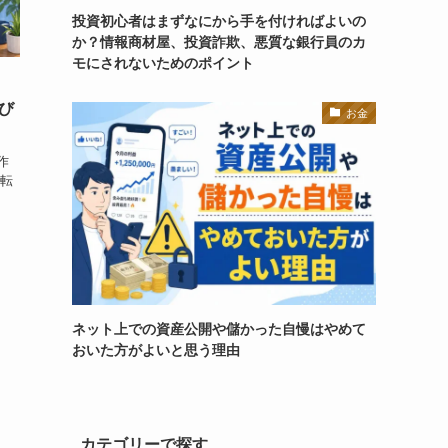
投資初心者はまずなにから手を付ければよいの
か？情報商材屋、投資詐欺、悪質な銀行員のカ
モにされないためのポイント
。
び
お金
作
は転
、
ネット上での資産公開や儲かった自慢はやめて
おいた方がよいと思う理由
カテゴリーで探す