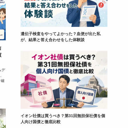
遺伝子検査をやってよかった？血便が出た私
が、結果と答え合わせをした体験談
信
買
ムデ
が、
け確
イオン社債は買うべき？第31回無担保社債を個
人向け国債と徹底比較