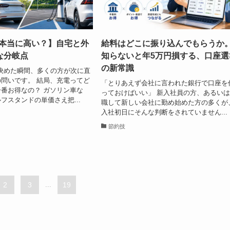
は本当に高い？】自宅と外
給料はどこに振り込んでもらうか
な分岐点
知らないと年5万円損する、口座選
の新常識
決めた瞬間、多くの方が次に直
問いです。 結局、充電ってど
「とりあえず会社に言われた銀行で口座を
番お得なの？ ガソリン車な
っておけばいい」 新入社員の方、あるい
フスタンドの単価さえ把...
職して新しい会社に勤め始めた方の多くが
入社初日にそんな判断をされていません...
節約技
2
3
...
19