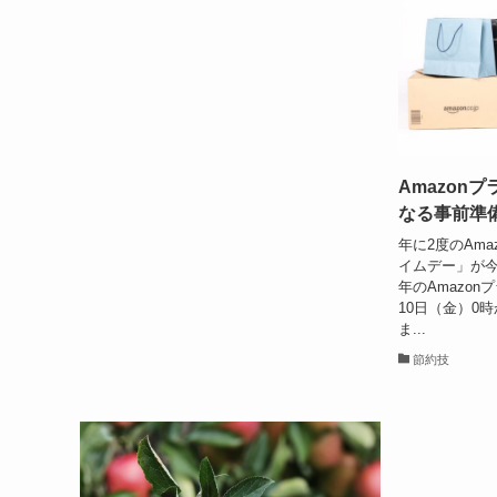
Amazon
なる事前準
年に2度のAma
イムデー」が今
年のAmazon
10日（金）0時
ま...
節約技