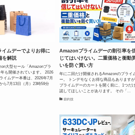
プライムデーでよりお得に
Amazonプライムデーの割引率を
備を解説
じてはいけない。二重価格と衝動
いを防ぐ買い方
zon大型セール「Amazonプラ
年も開催されています。 2026
年に二回だけ開催されるAmazonのプライ
プライムデー本番は、2026年7月
ー。 トンデモなくお得な商品もあります
から7月13日（月）23時59分
プライムデーのカートを開く前に、1つだ
認してほしいことがあります。 その「...
節約技