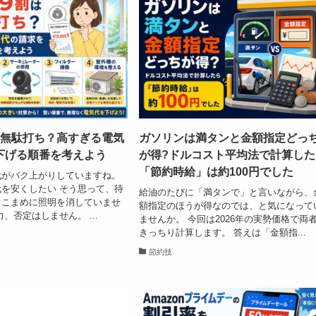
は無駄打ち？高すぎる電気
ガソリンは満タンと金額指定どっ
下げる順番を考えよう
が得?ドルコスト平均法で計算した
「節約時給」は約100円でした
代がバク上がりしていますね。
を安くしたい そう思って、待
給油のたびに「満タンで」と言いながら、
、こまめに照明を消していませ
額指定のほうが得なのでは、と気になって
、否定はしません。 ...
ませんか。 今回は2026年の実勢価格で両
きっちり計算します。 答えは「金額指...
節約技