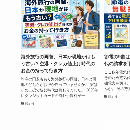
海外旅行の両替、日本か現地かはも
節電の9割
う古い？空港・クレカ値上げ時代の
代の請求を
お金の持って行き方
ここ数年電気
そのため電気代
昨今の円安もあり海外旅行の両替、日本と現
機電力を切り
地のどちらがお得か迷っていませんか。 実は
んか。 その努力
その二択で悩む時代は終わりました。 2025年
にクレジットカードの海外手数料が一...
節約技
節約技