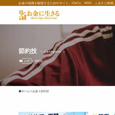
お金の知識を勉強するためのサイト。iDeCo、NISA、ふるさと納
節約技
– category –
お金
節約技
ホーム
お金
節約技