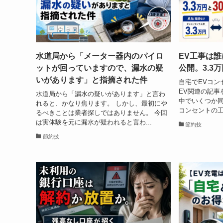
水道局から「メーター器内のパイロ
EV工事は
ットが回っていますので、漏水の疑
公開。3.3
いがあります」と指摘された件
自宅でEVコン
EV関連の記事
水道局から「漏水の疑いがあります」と言わ
中でいくつか同
れると、かなり焦ります。 しかし、最初にや
コンセントの工
るべきことは業者探しではありません。 今回
は実体験を元に漏水が疑われると言わ...
節約技
節約技