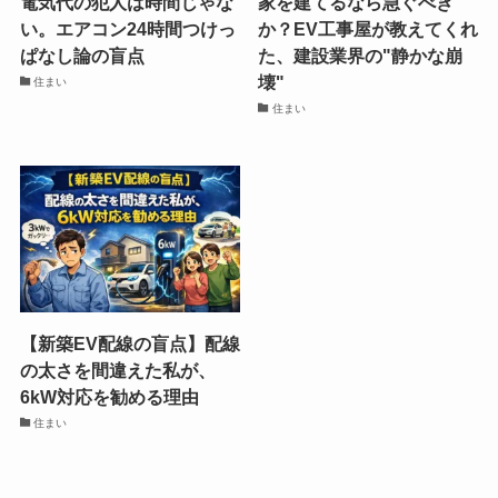
電気代の犯人は時間じゃな
家を建てるなら急ぐべき
い。エアコン24時間つけっ
か？EV工事屋が教えてくれ
ぱなし論の盲点
た、建設業界の"静かな崩
壊"
住まい
住まい
【新築EV配線の盲点】配線
の太さを間違えた私が、
6kW対応を勧める理由
住まい