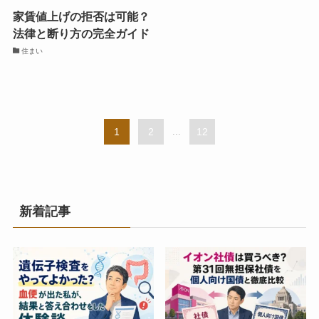
家賃値上げの拒否は可能？
法律と断り方の完全ガイド
住まい
1
2
...
12
新着記事