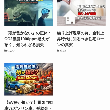
「頭が働かない」の正体：
繰り上げ返済の罠。金利上
CO2濃度1000ppm超えが
昇時代に知るべき住宅ロー
招く、知られざる損失
ンの真実
住まい
住まい
【EV得か損か？】電気自動
車vsガソリン車、補助金・