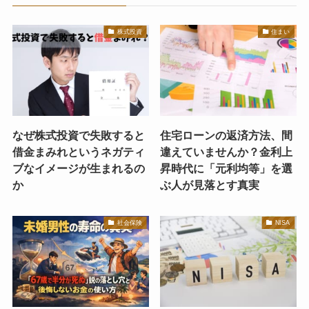
株式投資
住まい
なぜ株式投資で失敗すると
住宅ローンの返済方法、間
借金まみれというネガティ
違えていませんか？金利上
ブなイメージが生まれるの
昇時代に「元利均等」を選
か
ぶ人が見落とす真実
社会保険
NISA