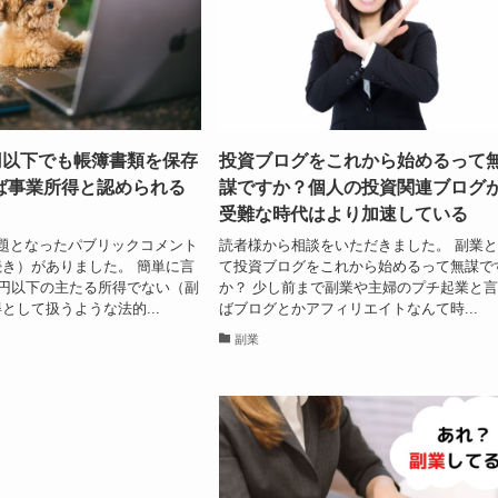
円以下でも帳簿書類を保存
投資ブログをこれから始めるって
ば事業所得と認められる
謀ですか？個人の投資関連ブログ
受難な時代はより加速している
題となったパブリックコメント
読者様から相談をいただきました。 副業
き）がありました。 簡単に言
て投資ブログをこれから始めるって無謀で
万円以下の主たる所得でない（副
か？ 少し前まで副業や主婦のプチ起業と
として扱うような法的...
ばブログとかアフィリエイトなんて時...
副業