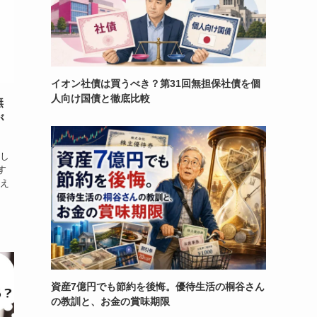
イオン社債は買うべき？第31回無担保社債を個
人向け国債と徹底比較
無
が
とし
す
言え
資産7億円でも節約を後悔。優待生活の桐谷さん
の教訓と、お金の賞味期限