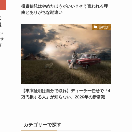
投資信託はやめたほうがいい？そう言われる理
由とありがちな勘違い
な
選
節約技
が
グサ
す
【車庫証明は自分で取れ】ディーラー任せで「4
万円損する人」が知らない、2026年の新常識
カテゴリーで探す