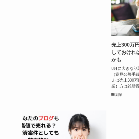
売上300万
しておけれ
かも
8月に大きな話
（意見公募手続
えば売上300
業）方は雑所得
副業