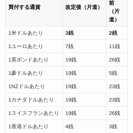
前
買付する通貨
改定後（片道）
（片
道）
1米ドルあたり
3銭
2銭
1ユーロあたり
7銭
11銭
1英ポンドあたり
19銭
26銭
1豪ドルあたり
19銭
5銭
1NZドルあたり
19銭
23銭
1カナダドルあたり
19銭
23銭
1スイスフランあたり
19銭
26銭
1香港ドルあたり
4銭
3銭