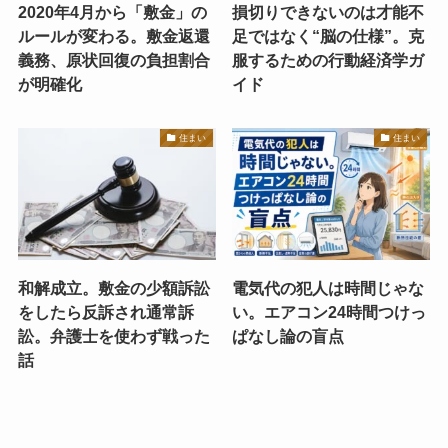
2020年4月から「敷金」の
損切りできないのは才能不
ルールが変わる。敷金返還
足ではなく“脳の仕様”。克
義務、原状回復の負担割合
服するための行動経済学ガ
が明確化
イド
住まい
住まい
和解成立。敷金の少額訴訟
電気代の犯人は時間じゃな
をしたら反訴され通常訴
い。エアコン24時間つけっ
訟。弁護士を使わず戦った
ぱなし論の盲点
話