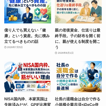
億り人でも買えない「健
親の老後資金、仕送りは最
康」という資産。先に積み
終手段。子の財布を開く前
立てるべきものの話
に、親が使える制度を開こ
う
2026年7月5日
2026年8月1日
NISA国内枠、本家英国は
社長の退職金は自分で作る
失敗済みだが、GPIF比率変
小規模企業共済×iDeCo併