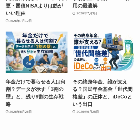
更・国債NISAよりは筋が
用の最適解
いい理由
2026年7月3日
2026年7月12日
年金だけで暮らせる人は何
その終身年金、誰が支え
割？データが示す「1割の
る？国民年金基金「世代間
壁」と、残り9割の生存戦
格差」の正体と、iDeCoと
略
いう出口
2026年6月26日
2026年6月25日