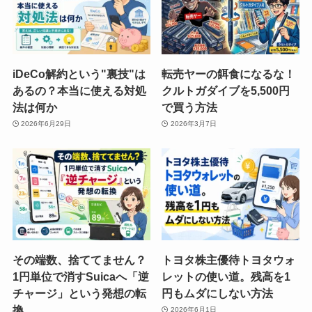
iDeCo解約という"裏技"は
転売ヤーの餌食になるな！
あるの？本当に使える対処
クルトガダイブを5,500円
法は何か
で買う方法
2026年6月29日
2026年3月7日
その端数、捨ててません？
トヨタ株主優待トヨタウォ
1円単位で消すSuicaへ「逆
レットの使い道。残高を1
チャージ」という発想の転
円もムダにしない方法
換
2026年6月1日