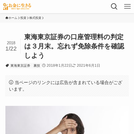
ホーム
投資
株式投資
東海東京証券の口座管理料の判定
2018
は３月末。忘れず免除条件を確認
1/22
しよう
2018年1月22日
2021年6月1日
東海東京証券
裏技
当ページのリンクには広告が含まれている場合がござ
います。