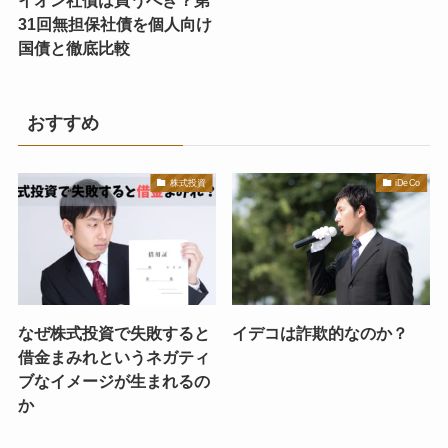
イオン社債は買うべき？第
31回無担保社債を個人向け
国債と徹底比較
おすすめ
株式投資
iDeCo
なぜ株式投資で失敗すると
イデコは詐欺的なのか？
借金まみれというネガティ
ブなイメージが生まれるの
か