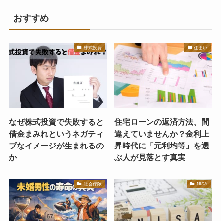
おすすめ
株式投資
住まい
なぜ株式投資で失敗すると
住宅ローンの返済方法、間
借金まみれというネガティ
違えていませんか？金利上
ブなイメージが生まれるの
昇時代に「元利均等」を選
か
ぶ人が見落とす真実
社会保険
NISA