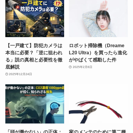
【一戸建て】防犯カメラは
ロボット掃除機（Dreame
本当に必要？「逆に狙われ
L20 Ultra）を買ったら進化
る」説の真相と必要性を徹
がやばくて感動した件
底解説
2025年2月6日
2025年12月24日
「頭が働かない」の正体：
家のメンテのために第二種