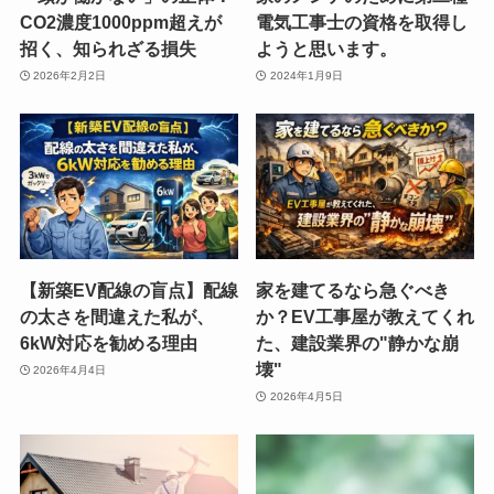
CO2濃度1000ppm超えが
電気工事士の資格を取得し
招く、知られざる損失
ようと思います。
2026年2月2日
2024年1月9日
【新築EV配線の盲点】配線
家を建てるなら急ぐべき
の太さを間違えた私が、
か？EV工事屋が教えてくれ
6kW対応を勧める理由
た、建設業界の"静かな崩
壊"
2026年4月4日
2026年4月5日