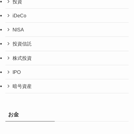
投資
iDeCo
NISA
投資信託
株式投資
IPO
暗号資産
お金