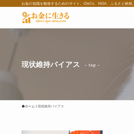
お金の知識を勉強するためのサイト。iDeCo、NISA、ふるさと納
現状維持バイアス
– tag –
ホーム
現状維持バイアス