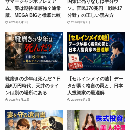
サマージャンボプレミア
国策に売りなしは半分ウ
ム、実は期待値最強？通常
ソ。官民370兆円「戦略17
版、MEGA BIGと徹底比較
分野」の正しい読み方
2026年7月14日
2026年7月2日
靴磨きの少年は死んだ？日
【セルインメイの嘘】デー
経6万円時代、天井のサイ
タが暴く格言の罠と、日本
ンは別の場所にある
人投資家の最適解
2026年6月11日
2026年5月2日