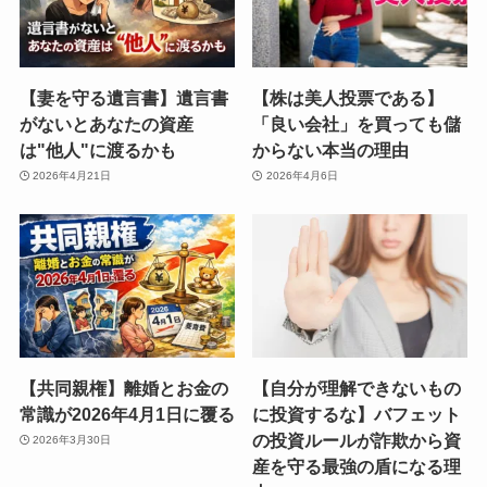
【妻を守る遺言書】遺言書
【株は美人投票である】
がないとあなたの資産
「良い会社」を買っても儲
は"他人"に渡るかも
からない本当の理由
2026年4月21日
2026年4月6日
【共同親権】離婚とお金の
【自分が理解できないもの
常識が2026年4月1日に覆る
に投資するな】バフェット
の投資ルールが詐欺から資
2026年3月30日
産を守る最強の盾になる理