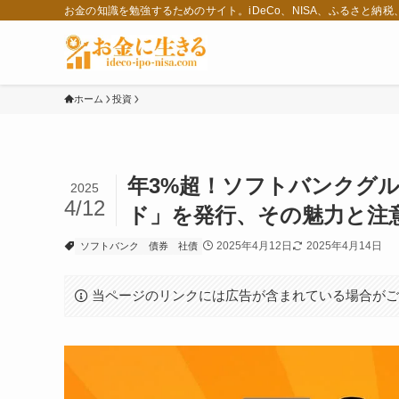
お金の知識を勉強するためのサイト。iDeCo、NISA、ふるさと納
ホーム
投資
年3%超！ソフトバンクグ
2025
4/12
ド」を発行、その魅力と注
2025年4月12日
2025年4月14日
ソフトバンク
債券
社債
当ページのリンクには広告が含まれている場合が