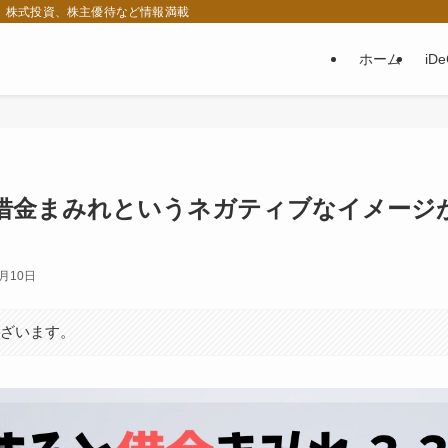
税、株式投資、株主優待など情報満載
ホーム
iD
借金まみれというネガティブなイメージ
3月10日
ございます。