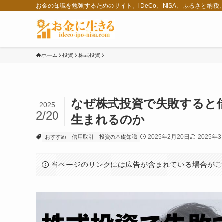
お金の知識を勉強するためのサイト。iDeCo、NISA、ふるさと納
ホーム
投資
株式投資
なぜ株式投資で失敗すると
2025
2/20
生まれるのか
2025年2月20日
2025年
おすすめ
信用取引
投資の基礎知識
当ページのリンクには広告が含まれている場合が