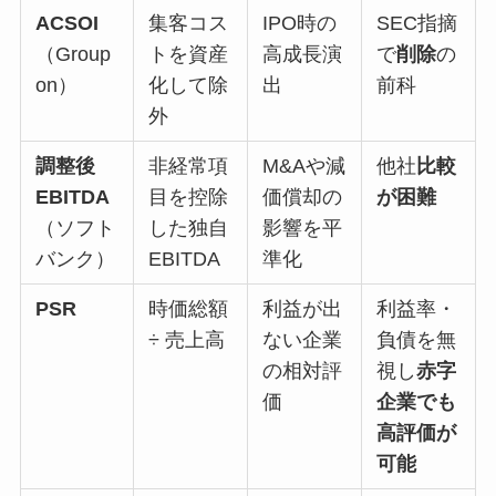
ACSOI
集客コス
IPO時の
SEC指摘
（Group
トを資産
高成長演
で
削除
の
on）
化して除
出
前科
外
調整後
非経常項
M&Aや減
他社
比較
EBITDA
目を控除
価償却の
が困難
（ソフト
した独自
影響を平
バンク）
EBITDA
準化
PSR
時価総額
利益が出
利益率・
÷ 売上高
ない企業
負債を無
の相対評
視し
赤字
価
企業でも
高評価が
可能