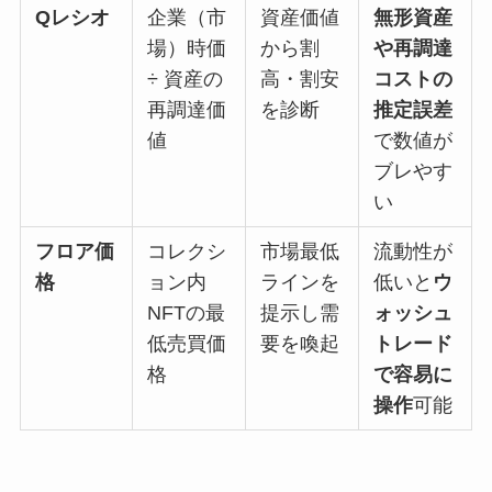
Qレシオ
企業（市
資産価値
無形資産
場）時価
から割
や再調達
÷ 資産の
高・割安
コストの
再調達価
を診断
推定誤差
値
で数値が
ブレやす
い
フロア価
コレクシ
市場最低
流動性が
格
ョン内
ラインを
低いと
ウ
NFTの最
提示し需
ォッシュ
低売買価
要を喚起
トレード
格
で容易に
操作
可能