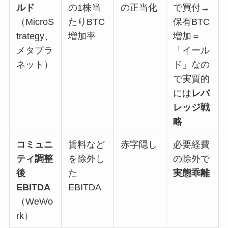
ルド
の1株当
の正当化
で買付→
（MicroS
たりBTC
保有BTC
trategy、
増加率
増加＝
メタプラ
「イール
ネット）
ド」なの
で実質的
には
レバ
レッジ戦
略
コミュニ
賃料など
赤字隠し
必要経費
ティ調整
を除外し
の除外で
後
た
実態乖離
EBITDA
EBITDA
（WeWo
rk）