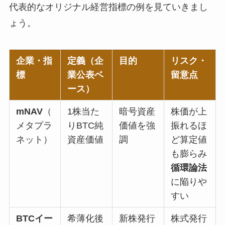
代表的なオリジナル経営指標の例を見ていきまし
ょう。
企業・指
定義（企
目的
リスク・
標
業公表ベ
留意点
ース）
mNAV
（
1株当た
暗号資産
株価が上
メタプラ
りBTC純
価値を強
振れるほ
ネット）
資産価値
調
ど算定値
も膨らみ
循環論法
に陥りや
すい
BTCイー
希薄化後
新株発行
株式発行