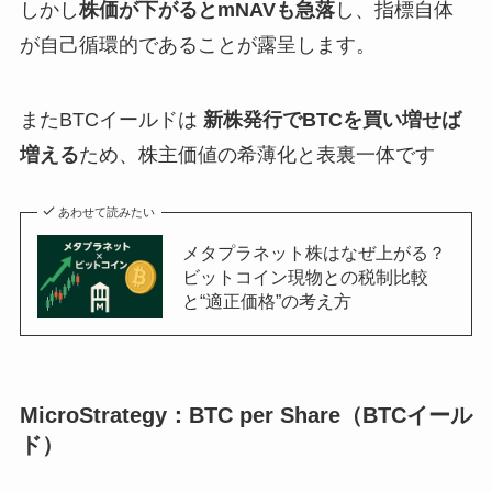
しかし
株価が下がるとmNAVも急落
し、指標自体
が自己循環的であることが露呈します。
またBTCイールドは
新株発行でBTCを買い増せば
増える
ため、株主価値の希薄化と表裏一体です
あわせて読みたい
メタプラネット株はなぜ上がる？
ビットコイン現物との税制比較
と“適正価格”の考え方
MicroStrategy：BTC per Share（BTCイール
ド）