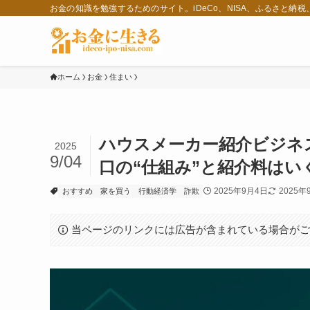
お金の知識を勉強するためのサイト。iDeCo、NISA、ふるさと納
ホーム
お金
住まい
ハウスメーカー紹介ビジネス
2025
9/04
口の“仕組み”と紹介料はい
2025年9月4日
2025年
おすすめ
家を買う
行動経済学
詐欺
当ページのリンクには広告が含まれている場合が