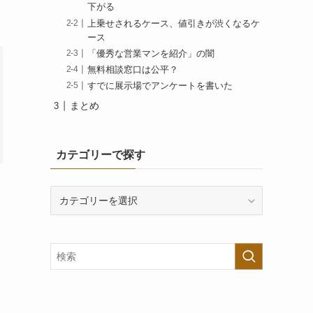
下がる
上乗せされるケース、値引きが渋くなるケ
ース
「優秀な営業マンを紹介」の闇
無料相談窓口は公平？
すでに展示場でアンケートを書いた
まとめ
カテゴリーで探す
カ
テ
ゴ
リ
ー
で
探
す