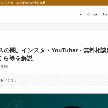
税、株式投資、株主優待など情報満載
ホーム
iD
の闇。インスタ・YouTuber・無料相談
くら等を解説
9月8日
ございます。