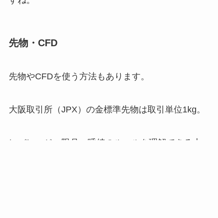
先物・CFD
先物やCFDを使う方法もあります。
大阪取引所（JPX）の金標準先物は取引単位1kg。
レバレッジ・限月・呼値のルールを理解できる上
級者向け
メニュー
検索
目次
トップへ