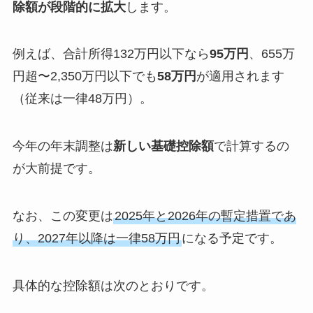
除額が段階的に拡大
します。
例えば、合計所得132万円以下なら
95万円
、655万
円超〜2,350万円以下でも
58万円
が適用されます
（従来は一律48万円）。
今年の年末調整は
新しい基礎控除額
で計算するの
が大前提です。
なお、この変更は
2025年と2026年の暫定措置であ
り、2027年以降は一律58万円
になる予定です。
具体的な控除額は次のとおりです。