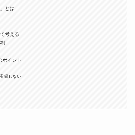
E」とは
ト
いて考える
体制
のポイント
で登録しない