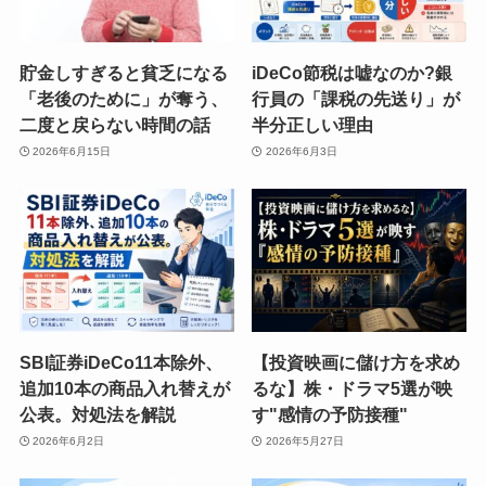
貯金しすぎると貧乏になる
iDeCo節税は嘘なのか?銀
「老後のために」が奪う、
行員の「課税の先送り」が
二度と戻らない時間の話
半分正しい理由
2026年6月15日
2026年6月3日
SBI証券iDeCo11本除外、
【投資映画に儲け方を求め
追加10本の商品入れ替えが
るな】株・ドラマ5選が映
公表。対処法を解説
す"感情の予防接種"
2026年6月2日
2026年5月27日