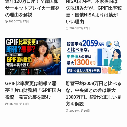
追証120万口座！？韓国株
NISA国内枠、本家英国は
サーキットブレイカー連発
失敗済みだが、GPIF比率変
の理由を解説
更・国債NISAよりは筋が
いい理由
2026年7月17日
2026年7月12日
GPIF比率変更は朗報？悪
貯蓄平均2059万円と比べる
夢？片山財務相「GPIF国内
な。中央値との差は最大
投資」発言の裏を読む
1300万円。統計の正しい見
方を解説
2026年7月11日
2026年7月10日