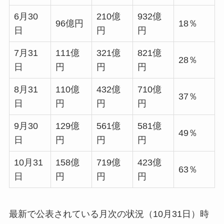
6月30
210億
932億
96億円
18％
日
円
円
7月31
111億
321億
821億
28％
日
円
円
円
8月31
110億
432億
710億
37％
日
円
円
円
9月30
129億
561億
581億
49％
日
円
円
円
10月31
158億
719億
423億
63％
日
円
円
円
最新で公表されている月次の状況（10月31日）時