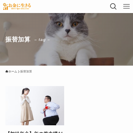
振替加算
– tag –
ホーム
振替加算