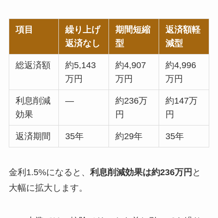
項目
繰り上げ
期間短縮
返済額軽
返済なし
型
減型
総返済額
約5,143
約4,907
約4,996
万円
万円
万円
利息削減
—
約236万
約147万
効果
円
円
返済期間
35年
約29年
35年
金利1.5%になると、
利息削減効果は約236万円
と
大幅に拡大します。