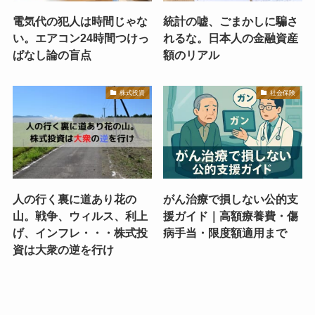
電気代の犯人は時間じゃな
統計の嘘、ごまかしに騙さ
い。エアコン24時間つけっ
れるな。日本人の金融資産
ぱなし論の盲点
額のリアル
株式投資
社会保険
人の行く裏に道あり花の
がん治療で損しない公的支
山。戦争、ウィルス、利上
援ガイド｜高額療養費・傷
げ、インフレ・・・株式投
病手当・限度額適用まで
資は大衆の逆を行け