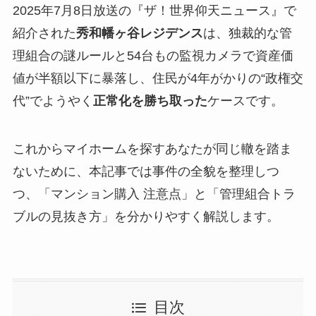
2025年7月8日放送の『ザ！世界仰天ニュース』で
紹介された
秀和幡ヶ谷レジデンス
は、独裁的な管
理組合の謎ルールと54台もの監視カメラで資産価
値が半額以下に暴落し、住民が4年がかりの“政権交
代”でようやく
正常化を勝ち取った
ケースです。
これからマイホームを探すあなたが同じ轍を踏ま
ないために、本記事では事件の全貌を整理しつ
つ、「マンション購入 注意点」と「管理組合トラ
ブルの見抜き方」を分かりやすく解説します。
目次