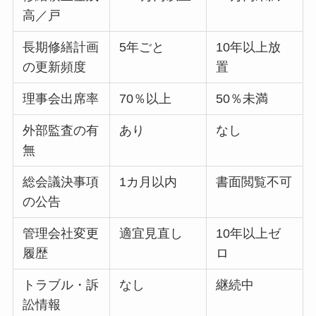
高／戸
長期修繕計画
5年ごと
10年以上放
の更新頻度
置
理事会出席率
70％以上
50％未満
外部監査の有
あり
なし
無
総会議決事項
1カ月以内
書面閲覧不可
の公告
管理会社変更
適宜見直し
10年以上ゼ
履歴
ロ
トラブル・訴
なし
継続中
訟情報