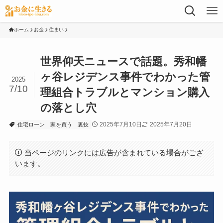
ホーム
お金
住まい
世界仰天ニュースで話題。秀和幡
ヶ谷レジデンス事件でわかった管
2025
7/10
理組合トラブルとマンション購入
の落とし穴
2025年7月10日
2025年7月20日
住宅ローン
家を買う
裏技
当ページのリンクには広告が含まれている場合がござ
います。