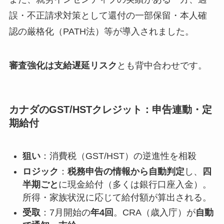
誤・不正請求対策として還付の一部保留・本人確
認の厳格化（PATH法）等が導入されました。
審査強化は支給遅延リスク
とも背中合わせです。
カナダのGST/HSTクレジット：申告連動・定
期給付
狙い
：消費税（GST/HST）の逆進性を相殺
ロジック
：
税務申告の情報から自動判定
し、
四
半期ごと
に現金給付（多くは銀行口座入金）。
所得・家族状況に応じて給付額が算出される。
受取
：7月開始の
年4回
。CRA（歳入庁）が
自動