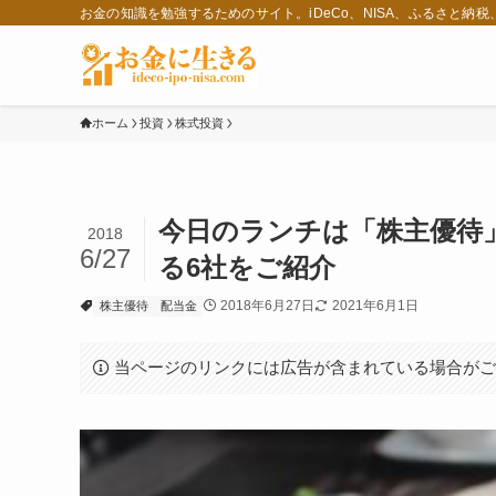
お金の知識を勉強するためのサイト。iDeCo、NISA、ふるさと納
ホーム
投資
株式投資
今日のランチは「株主優待
2018
6/27
る6社をご紹介
2018年6月27日
2021年6月1日
株主優待
配当金
当ページのリンクには広告が含まれている場合が