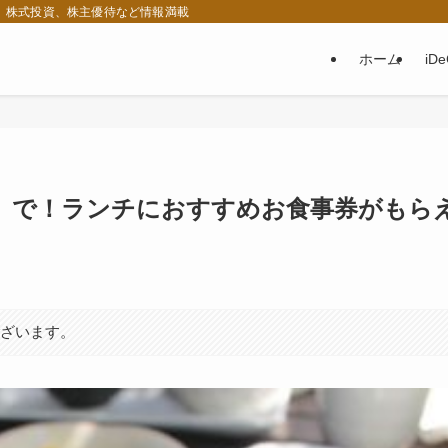
税、株式投資、株主優待など情報満載
ホーム
iD
」で！ランチにおすすめお食事券がもら
ございます。