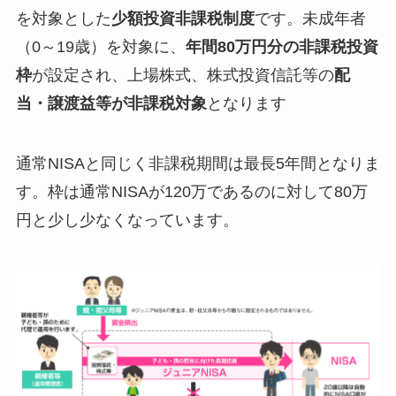
を対象とした
少額投資非課税制度
です。未成年者
（0～19歳）を対象に、
年間80万円分の非課税投資
枠
が設定され、上場株式、株式投資信託等の
配
当・譲渡益等が非課税対象
となります
通常NISAと同じく非課税期間は最長5年間となりま
す。枠は通常NISAが120万であるのに対して80万
円と少し少なくなっています。