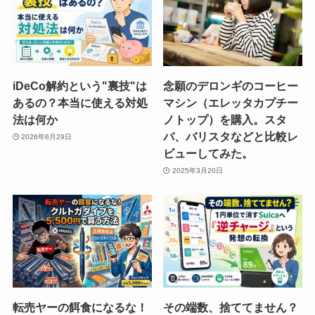
iDeCo解約という"裏技"は
念願のデロンギのコーヒー
あるの？本当に使える対処
マシン（エレッタカプチー
法は何か
ノトップ）を購入。スタ
バ、バリスタなどと比較レ
2026年6月29日
ビューしてみた。
2025年3月20日
転売ヤーの餌食になるな！
その端数、捨ててません？