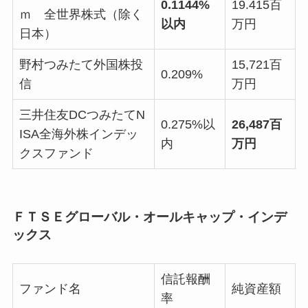
0.1144%
19.415百
ｍ 全世界株式（除く
以内
万円
日本）
野村つみたて外国株投
15,721百
0.209%
信
万円
三井住友DCつみたてN
0.275%以
26,487百
ISA全海外株インデッ
内
万円
クスファンド
ＦＴＳＥグローバル・オールキャップ・インデ
ックス
信託報酬
ファンド名
純資産額
率