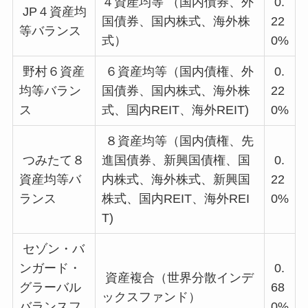
４資産均等 （国内債券、外
0.
JP４資産均
国債券、国内株式、海外株
22
等バランス
式）
0%
野村６資産
６資産均等（国内債権、外
0.
均等バラン
国債券、国内株式、海外株
22
ス
式、国内REIT、海外REIT)
0%
８資産均等（国内債権、先
つみたて８
進国債券、新興国債権、国
0.
資産均等バ
内株式、海外株式、新興国
22
ランス
株式、国内REIT、海外REI
0%
T)
セゾン・バ
ンガード・
0.
資産複合（世界分散インデ
グラーバル
68
ックスファンド）
バランスフ
0%