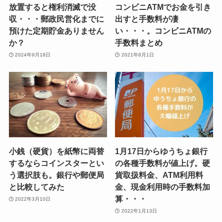
放置すると権利消滅で没
コンビニATMでお金を引き
収・・・郵政民営化までに
出すと手数料が凄
預けた定期貯金ありません
い・・・。コンビニATMの
か？
手数料まとめ
2024年9月18日
2021年8月1日
小銭（硬貨）を紙幣に両替
1月17日からゆうちょ銀行
するならコインスターとい
の各種手数料が値上げ。硬
う選択肢も。銀行や郵便局
貨取扱料金、ATM利用料
と比較してみた
金、現金利用時の手数料加
算・・・
2022年3月10日
2022年1月13日