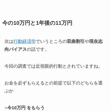
今の10万円と1年後の11万円
次は
行動経済学
でいうところの
双曲割引
や
現在志
向バイアス
の話です。
今回の調査では近視眼的行動とされていますね。
お金を必ずもらえるとの前提で以下のどちらを選
ぶか
○今10万円 をもらう