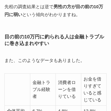
先程の調査結果とは逆で
男性の方が目の前の10万
円に弱い
という傾向がわかりますね。
目の前の10万円に釣られる人は金融トラブル
に巻き込まれやすい
また、このようなデータもありました。
お金を借
金融トラ
消費者ロ
りすぎて
ブル経験
ーンを借
いると感
者
りている
じている
全体平均
6.7%
4.8%
12.8%