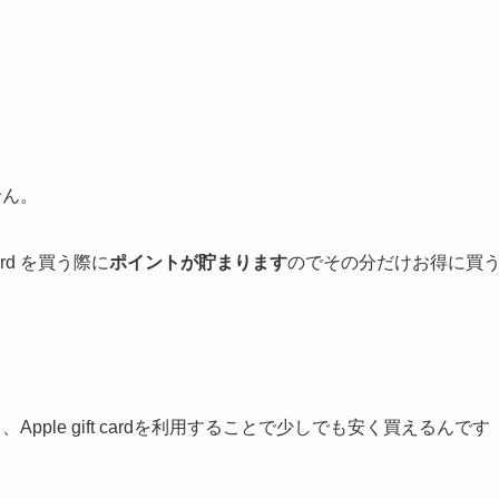
せん。
ard を買う際に
ポイントが貯まります
のでその分だけお得に買
pple gift cardを利用することで少しでも安く買えるんです