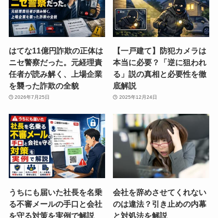
はてな11億円詐欺の正体は
【一戸建て】防犯カメラは
ニセ警察だった。元経理責
本当に必要？「逆に狙われ
任者が読み解く、上場企業
る」説の真相と必要性を徹
を襲った詐欺の全貌
底解説
2026年7月25日
2025年12月24日
うちにも届いた社長を名乗
会社を辞めさせてくれない
る不審メールの手口と会社
のは違法？引き止めの内幕
を守る対策を実例で解説
と対処法を解説