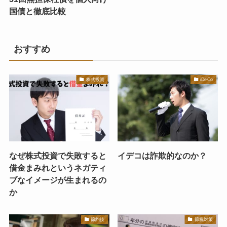
国債と徹底比較
おすすめ
株式投資
iDeCo
なぜ株式投資で失敗すると
イデコは詐欺的なのか？
借金まみれというネガティ
ブなイメージが生まれるの
か
節約技
節税対策