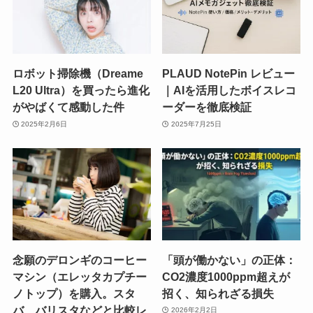
ロボット掃除機（Dreame
PLAUD NotePin レビュー
L20 Ultra）を買ったら進化
｜AIを活用したボイスレコ
がやばくて感動した件
ーダーを徹底検証
2025年2月6日
2025年7月25日
念願のデロンギのコーヒー
「頭が働かない」の正体：
マシン（エレッタカプチー
CO2濃度1000ppm超えが
ノトップ）を購入。スタ
招く、知られざる損失
バ、バリスタなどと比較レ
2026年2月2日