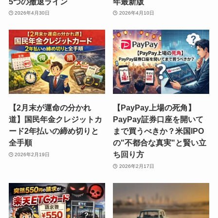
5つの撤退ライン
年最新版
2026年4月30日
2026年4月10日
【2月末が運命の分かれ
【PayPay上場の死角】
道】国民年金クレジットカ
PayPay証券口座を開いて
ード2年払いの締め切りと
まで買うべきか？米国IPO
全手順
の"不都合な真実"と賢い立
ち回り方
2026年2月19日
2026年2月17日