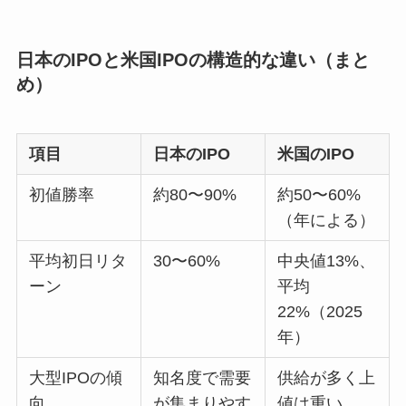
日本のIPOと米国IPOの構造的な違い（まと
め）
項目
日本のIPO
米国のIPO
初値勝率
約80〜90%
約50〜60%
（年による）
平均初日リタ
30〜60%
中央値13%、
ーン
平均
22%（2025
年）
大型IPOの傾
知名度で需要
供給が多く上
向
が集まりやす
値は重い