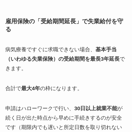
雇用保険の「受給期間延長」で失業給付を守
る
病気療養ですぐに求職できない場合、
基本手当
（いわゆる失業保険）
の
受給期間を最長3年延長
で
きます。
合計で
最大4年
の枠になります。
申請はハローワークで行い、
30日以上就業不能
が
続く日が出た時点から早めに手続きするのが安全
です（期限内でも遅いと所定日数を取り切れない