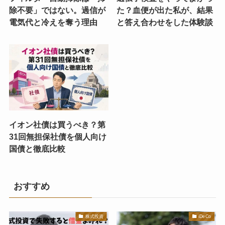
除不要」ではない。過信が
た？血便が出た私が、結果
電気代と冷えを奪う理由
と答え合わせをした体験談
イオン社債は買うべき？第
31回無担保社債を個人向け
国債と徹底比較
おすすめ
株式投資
iDeCo