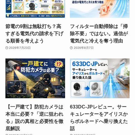
節電の9割は無駄打ち？高
フィルター自動掃除は「掃
すぎる電気代の請求を下げ
除不要」ではない。過信が
る順番を考えよう
電気代と冷えを奪う理由
2026年7月23日
2026年8月7日
【一戸建て】防犯カメラは
633DC-JPレビュー。サー
本当に必要？「逆に狙われ
キュレーターをアイリスか
る」説の真相と必要性を徹
らボルネードへ乗り換えた
底解説
話