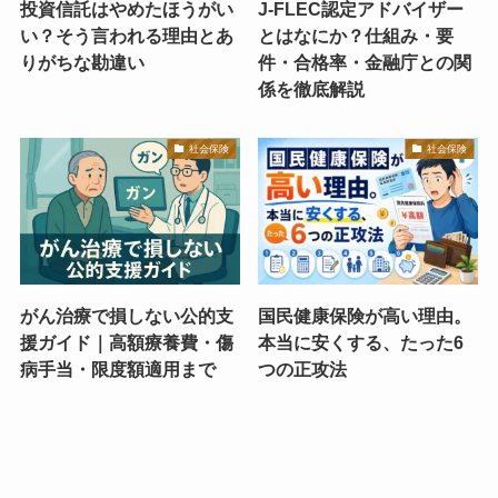
投資信託はやめたほうがい
J-FLEC認定アドバイザー
い？そう言われる理由とあ
とはなにか？仕組み・要
りがちな勘違い
件・合格率・金融庁との関
係を徹底解説
社会保険
社会保険
がん治療で損しない公的支
国民健康保険が高い理由。
援ガイド｜高額療養費・傷
本当に安くする、たった6
病手当・限度額適用まで
つの正攻法