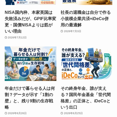
NISA国内枠、本家英国は
社長の退職金は自分で作る
失敗済みだが、GPIF比率変
小規模企業共済×iDeCo併
更・国債NISAよりは筋が
用の最適解
いい理由
2026年7月3日
2026年7月12日
年金だけで暮らせる人は何
その終身年金、誰が支え
割？データが示す「1割の
る？国民年金基金「世代間
壁」と、残り9割の生存戦
格差」の正体と、iDeCoと
略
いう出口
2026年6月26日
2026年6月25日