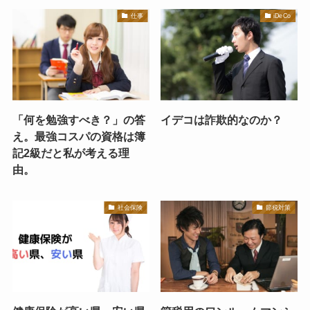
仕事
iDeCo
「何を勉強すべき？」の答
イデコは詐欺的なのか？
え。最強コスパの資格は簿
記2級だと私が考える理
由。
社会保険
節税対策