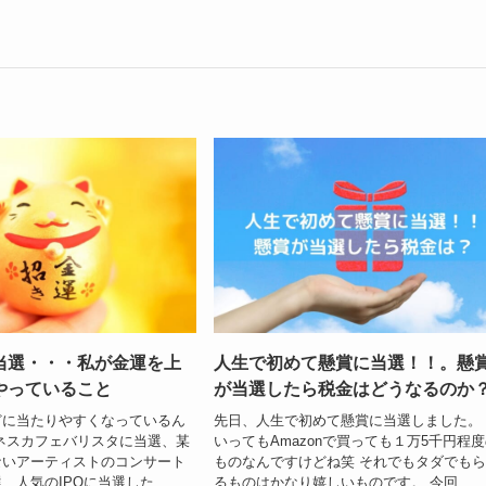
当選・・・私が金運を上
人生で初めて懸賞に当選！！。懸
やっていること
が当選したら税金はどうなるのか
どに当たりやすくなっているん
先日、人生で初めて懸賞に当選しました。
ネスカフェバリスタに当選、某
いってもAmazonで買っても１万5千円程
ないアーティストのコンサート
ものなんですけどね笑 それでもタダでも
人気のIPOに当選した...
るものはかなり嬉しいものです。 今回...