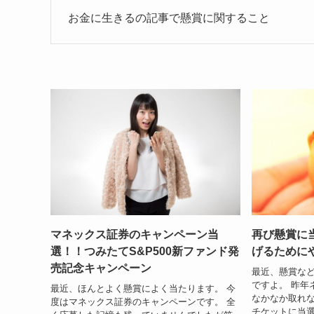
お金に生きるの記事で懸賞に関すること
マネックス証券のキャンペーン当
再び懸賞に
選！！つみたてS&P500新ファンド発
げるために
売記念キャンペーン
最近、懸賞な
ですよ。 昨年
最近、ほんとよく懸賞によく当たります。 今
なかなか取れ
度はマネックス証券のキャンペーンです。 全
チケットに当選、