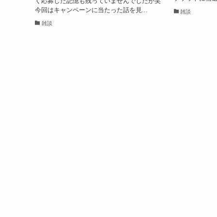
く応募した記憶も残っていませんでしたが笑
今回はキャンペーンに当たった話を見...
雑談
雑談