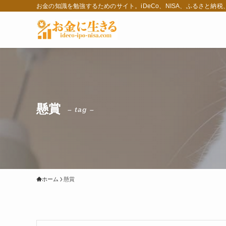
お金の知識を勉強するためのサイト。iDeCo、NISA、ふるさと納
懸賞
– tag –
ホーム
懸賞