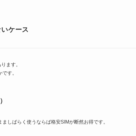
ないケース
あります。
かです。
）
ましばらく使うならば格安SIMが断然お得です。