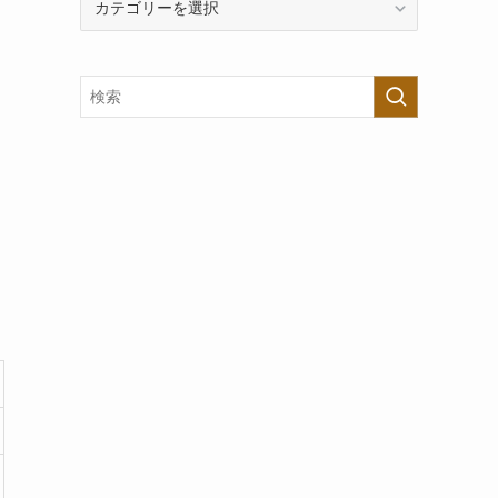
テ
ゴ
リ
ー
で
探
す