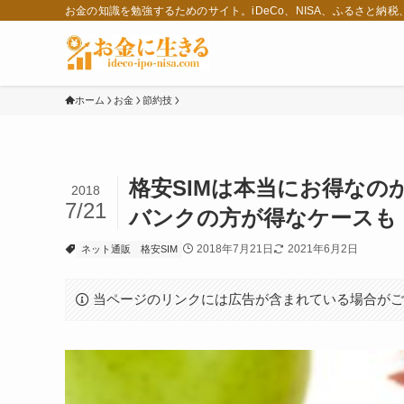
お金の知識を勉強するためのサイト。iDeCo、NISA、ふるさと納
ホーム
お金
節約技
格安SIMは本当にお得なの
2018
7/21
バンクの方が得なケースも
2018年7月21日
2021年6月2日
ネット通販
格安SIM
当ページのリンクには広告が含まれている場合が