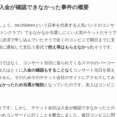
ットの入金が確認できなかった事件の概要
。mr.childrenという日本を代表する人気バンドのコンサ
ファンクラブ）でもなかなか当選しにくい人気チケットだそうで
ニ決済で申し込んでいたそうで近くのコンビニで期日までに支
員に通知して支払う形式で
控え等はもらえなかった
そうです。
のではなく、コンサート当日に送られてくるスマホのバーコー
友人はとくに
入金の確認もすることなく
コンサート当日を迎え
ません。そのためそのチケット会社のサイトにアクセスしてみ
なかったため当選が無効
となっていたのです。友人はコンビニ
うです。しかし、チケット会社は入金が確認できなかったとの
われコンサートに行くことを断念しました。後日コンビニに問