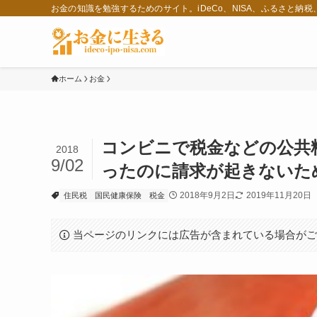
お金の知識を勉強するためのサイト。iDeCo、NISA、ふるさと納
ホーム
お金
コンビニで税金などの公共
2018
9/02
ったのに請求が起きないた
2018年9月2日
2019年11月20日
住民税
国民健康保険
税金
当ページのリンクには広告が含まれている場合が