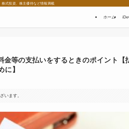
税、株式投資、株主優待など情報満載
ホーム
iD
料金等の支払いをするときのポイント【
めに】
ございます。