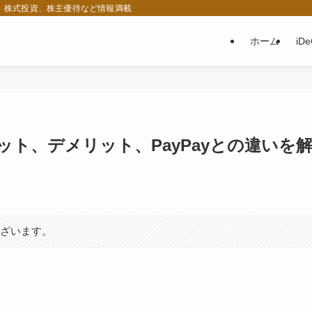
税、株式投資、株主優待など情報満載
ホーム
iD
リット、デメリット、PayPayとの違いを
ございます。