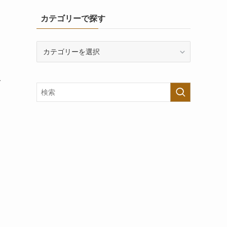
カテゴリーで探す
カ
テ
ゴ
リ
で
ー
で
探
す