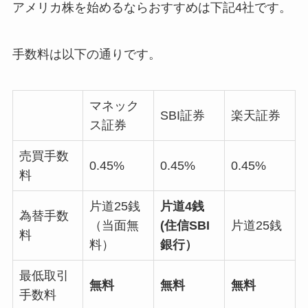
アメリカ株を始めるならおすすめは下記4社です。
手数料は以下の通りです。
マネック
SBI証券
楽天証券
ス証券
売買手数
0.45%
0.45%
0.45%
料
片道25銭
片道4銭
為替手数
（当面無
(住信SBI
片道25銭
料
料）
銀行）
最低取引
無料
無料
無料
手数料