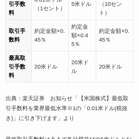
引手数
5米ドル
（10セン
（1セント）
料
ト）
約定金
取引手
約定金額×0.
約定金額×0.
額×0.4
数料
45％
45％
5％
最高取
20米ド
引手数
20米ドル
20米ドル
ル
料
出典：楽天証券 お知らせ「【米国株式】最低取
引手数料を業界最低水準※1の「0.01米ドル(税抜
き)」に引き下げます」より