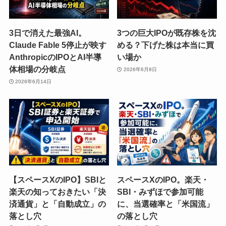
3日で消えた最強AI。
3つの巨大IPOが既存株を沈
Claude Fable 5停止が映す
める？下げた株は本当に買
AnthropicのIPOとAI半導
い場か
体相場の分岐点
2026年6月8日
2026年6月14日
【スペースXのIPO】SBIと
スペースXのIPO。楽天・
楽天の知っておきたい「決
SBI・みずほで参加可能
済通貨」と「自動成立」の
に、当選確率と「米国流」
落とし穴
の落とし穴