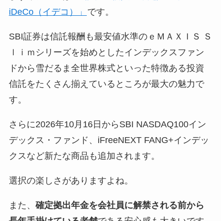
iDeCo（イデコ）」
です。
SBI証券は信託報酬も最安値水準のｅＭＡＸＩＳ Ｓ
ｌｉｍシリーズを始めとしたインデックスファン
ドから雪だるま全世界株式といった特徴ある投資
信託をたくさん揃えているところが最大の魅力で
す。
さらに2026年10月16日からSBI NASDAQ100イン
デックス・ファンド、iFreeNEXT FANG+インデッ
クスなど新たな商品も追加されます。
選択の楽しさがありますよね。
また、
確定拠出年金を会社員に解禁される前から
長年手掛けている老舗
である安心感も大きいです