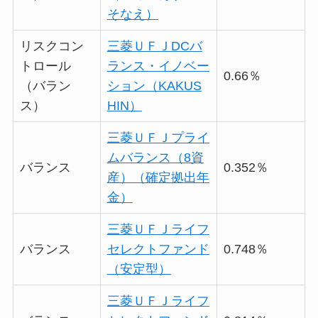
そなえ）
リスクコン
三菱ＵＦＪDCバ
トロール
ランス・イノベー
0.66％
（バラン
ション（KAKUS
ス）
HIN）
三菱ＵＦＪプライ
ムバランス（8資
バランス
0.352％
産）（確定拠出年
金）
三菱ＵＦＪライフ
バランス
セレクトファンド
0.748％
（安定型）
三菱ＵＦＪライフ