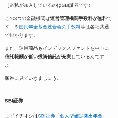
（※私が加入しているのはSBI証券です）
この3つの金融機関は
運営管理機関手数料が無料
で
す。※
国民年金基金連合会の手数料
等は各社共通
で掛かります。
また、運用商品も
インデックスファンドを中心に
信託報酬が低い投資信託が充実
しているんです
よ。
順番に見ていきましょう。
SBI証券
まずイチオシは
SBI証券「個人型確定拠出年金