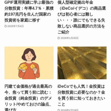
GPIF運用実績に学ぶ最強の
個人型確定拠出年金
分散投資：年率4.7％・累積
（iDeCo/イデコ）の商品選
約197兆円を生んだ国家の
びは初心者には難し
投資術を家庭に移す
い・・・誰にでもできる失
敗しない商品選択の方法を
2026年7月4日
ご紹介
2026年1月30日
円建て金価格が過去最高の
iDeCoでも人気！金投資は
今、焦って買う前に読む：
分散投資に必要なのか？金
金投資（純金投資）のデメ
を買う前に知っておきたい
リット/やめておけの論点、
こと
選び方
2019年2月18日