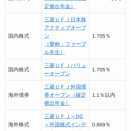
定拠出年金）
三菱ＵＦＪ日本株
アクティブオープ
国内株式
ン
1.705％
（愛称：ファーブ
ル先生）
三菱ＵＦＪバリュ
国内株式
1.705％
ーオープン
三菱ＵＦＪ外国債
海外債券
券オープン（確定
1.1％以内
拠出年金）
三菱ＵＦＪ＜DC
海外株式
＞外国株式インデ
0.869％