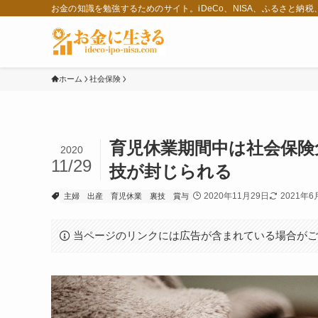
お金の知識を勉強するためのサイト。iDeCo、NISA、ふるさと納
ホーム
社会保険
育児休業期間中は社会保険
2020
11/29
技が封じられる
2020年11月29日
2021年6
主婦
出産
育児休業
裏技
賞与
当ページのリンクには広告が含まれている場合が