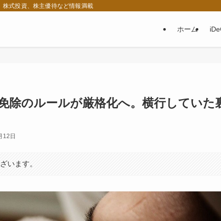
税、株式投資、株主優待など情報満載
ホーム
iD
免除のルールが厳格化へ。横行していた
月12日
ございます。